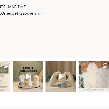
TE- MARITIME
t@mespetitssouvenirs.fr