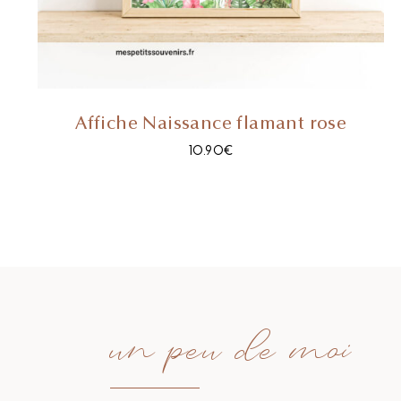
Affiche Naissance flamant rose
10.90
€
un peu de moi