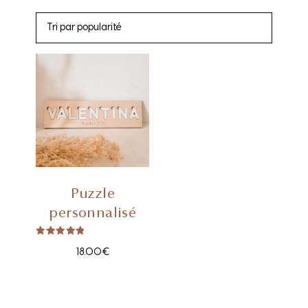
Puzzle
personnalisé
Note
5.00
18.00
€
sur 5