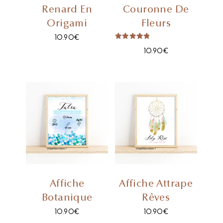
Renard En
Couronne De
Origami
Fleurs
10.90
€
Note
10.90
€
5.00
Sur 5
Affiche
Affiche Attrape
Botanique
Rêves
10.90
€
10.90
€