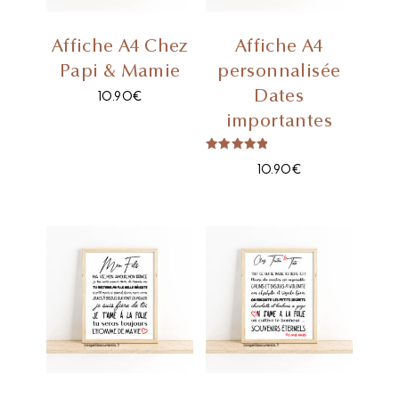
Affiche A4 Chez
Affiche A4
Papi & Mamie
personnalisée
Dates
10.90
€
importantes
Note
10.90
€
5.00
sur 5