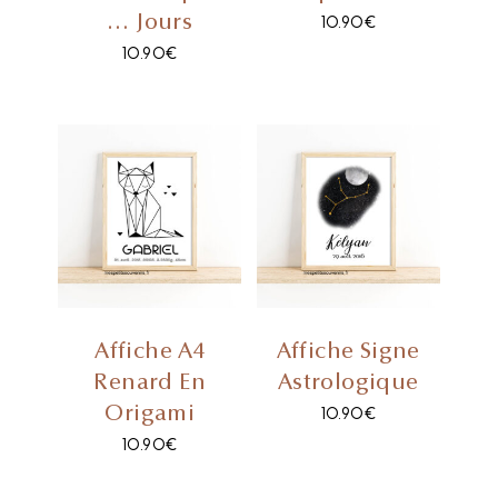
… Jours
10.90
€
10.90
€
Affiche A4
Affiche Signe
Renard En
Astrologique
Origami
10.90
€
10.90
€