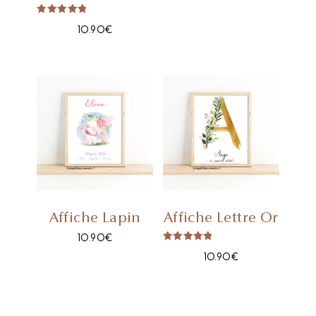
Note
10.90
€
5.00
Sur 5
Affiche Lapin
Affiche Lettre Or
10.90
€
Note
10.90
€
5.00
Sur 5