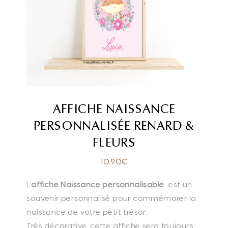
AFFICHE NAISSANCE
PERSONNALISÉE RENARD &
FLEURS
10.90
€
L’
affiche Naissance personnalisable
est un
souvenir personnalisé pour commémorer la
naissance de votre petit trésor.
Très décorative, cette affiche sera toujours