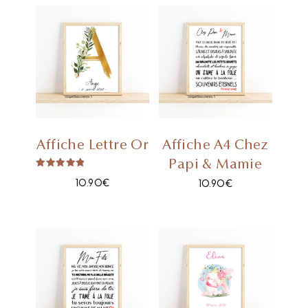
Affiche Lettre Or
Affiche A4 Chez
Papi & Mamie
Note
10.90
€
5.00
10.90
€
Sur 5