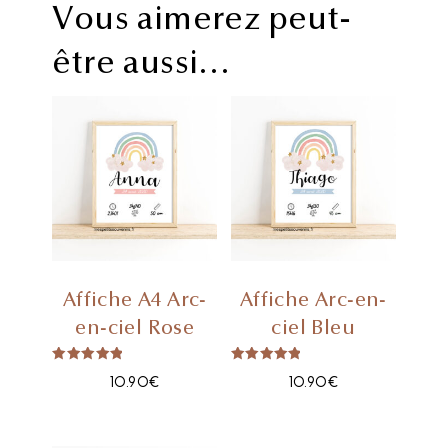
Vous aimerez peut-
être aussi…
Affiche A4 Arc-
Affiche Arc-en-
en-ciel Rose
ciel Bleu
Note
Note
10.90
€
10.90
€
5.00
5.00
sur 5
sur 5