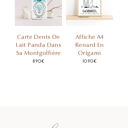
Carte Dents De
Affiche A4
Lait Panda Dans
Renard En
Sa Montgolfière
Origami
8.90
€
10.90
€