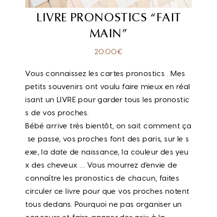
LIVRE PRONOSTICS “FAIT
MAIN”
20.00
€
Vous
connaissez
les
cartes
pronostics
.
Mes
petits
souvenirs
ont
voulu
faire
mieux
en
réal
isant
un
LIVRE
pour
garder
tous
les
pronostic
s
de
vos
proches
.
Bébé
arrive
très
bientôt
,
on
sait
comment
ça
se
passe
,
vos
proches
font
des
paris
,
sur
le
s
exe
,
la
date
de
naissance
,
la
couleur
des
yeu
x
des
cheveux
… Vous mourrez d’envie de
connaître les pronostics de chacun, faites
circuler ce livre pour que vos proches notent
tous dedans. Pourquoi ne pas organiser un