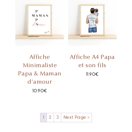
Affiche
Affiche A4 Papa
Minimaliste
et son fils
Papa & Maman
11.90
€
d’amour
10.90
€
1
2
3
Next Page »