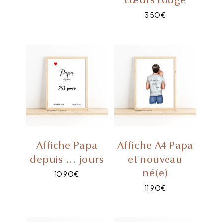
cœurs rouge
3.50
€
Affiche Papa
Affiche A4 Papa
depuis … jours
et nouveau
né(e)
10.90
€
11.90
€