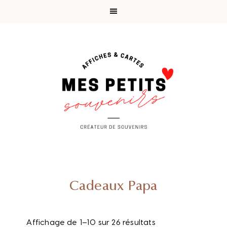
Passer
Passer
Passer
Passer
à
au
à
au
la
contenu
la
pied
navigation
principal
barre
de
principale
latérale
page
principale
Cadeaux Papa
Affichage de 1–10 sur 26 résultats