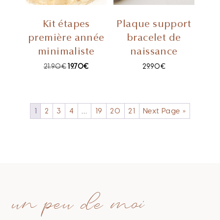
Kit étapes
Plaque support
première année
bracelet de
minimaliste
naissance
21.90
€
19.70
€
29.90
€
1
2
3
4
…
19
20
21
Next Page »
un peu de moi