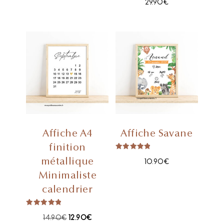
5.00
29.90
€
sur 5
Affiche A4
Affiche Savane
finition
Note
métallique
5.00
10.90
€
sur 5
Minimaliste
calendrier
Note
5.00
14.90
€
12.90
€
sur 5