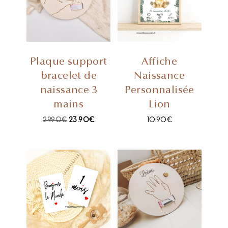
Plaque support
Affiche
bracelet de
Naissance
naissance 3
Personnalisée
mains
Lion
29.90
€
23.90
€
10.90
€