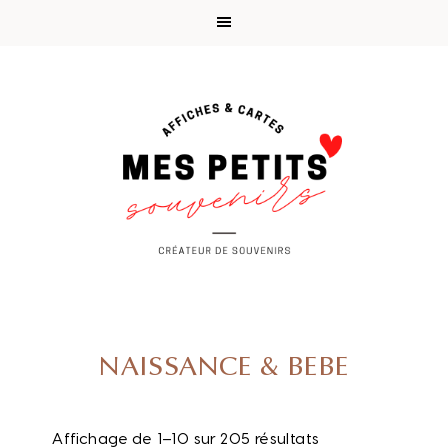
Passer
Passer
Passer
Passer
à
au
à
au
la
contenu
la
pied
navigation
principal
barre
de
principale
latérale
page
principale
NAISSANCE & BEBE
Affichage de 1–10 sur 205 résultats