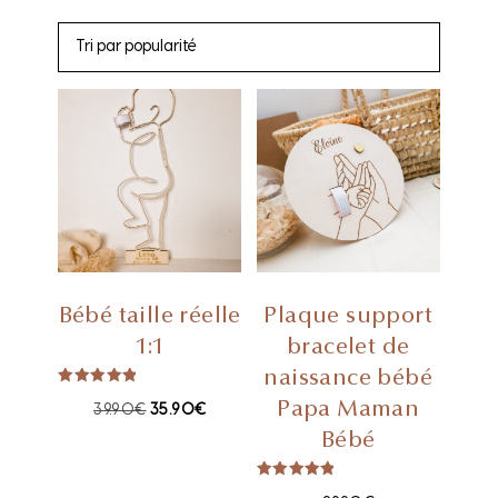
Bébé taille réelle
Plaque support
1:1
bracelet de
naissance bébé
Note
Papa Maman
5.00
39.90
€
35.90
€
sur 5
Bébé
Note