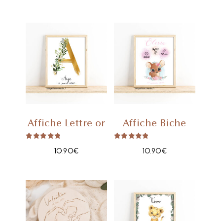
Affiche Lettre or
Affiche Biche
Note
Note
5.00
5.00
10.90
€
10.90
€
sur 5
sur 5