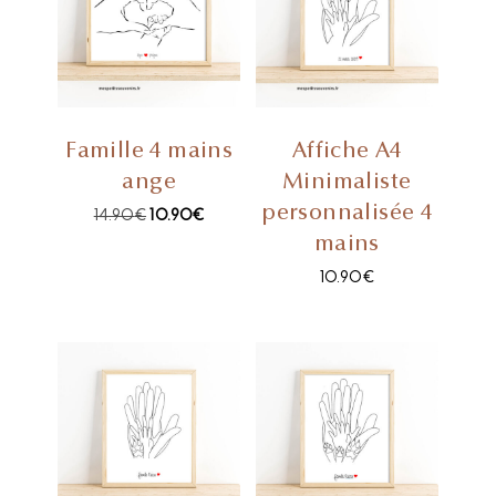
Famille 4 mains
Affiche A4
ange
Minimaliste
personnalisée 4
14.90
€
10.90
€
mains
10.90
€