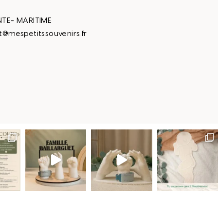
TE- MARITIME
t@mespetitssouvenirs.fr