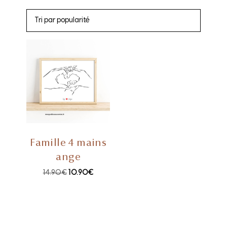
Famille 4 mains
ange
14.90
€
10.90
€