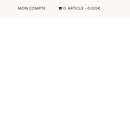
MON COMPTE
0 ARTICLE
0.00€
Passer
Passer
Passer
Passer
à
au
à
au
la
contenu
la
pied
navigation
principal
barre
de
principale
latérale
page
principale