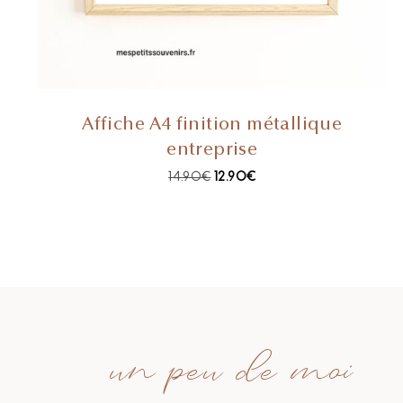
Affiche A4 finition métallique
entreprise
14.90
€
12.90
€
un peu de moi