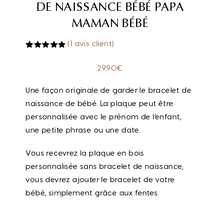
DE NAISSANCE BÉBÉ PAPA
MAMAN BÉBÉ
(
1
avis client)
Noté
1
5.00
sur 5
29.90
€
basé sur
notation
client
Une façon originale de garder le bracelet de
naissance de bébé. La plaque peut être
personnalisée avec le prénom de l’enfant,
une petite phrase ou une date.
Vous recevrez la plaque en bois
personnalisée sans bracelet de naissance,
vous devrez ajouter le bracelet de votre
bébé, simplement grâce aux fentes.