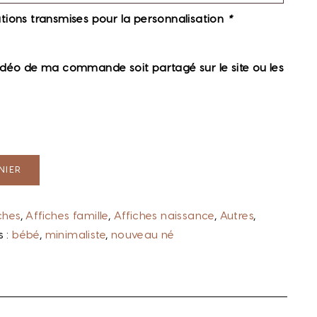
rmations transmises pour la personnalisation
*
idéo de ma commande soit partagé sur le site ou les
NIER
ches
,
Affiches famille
,
Affiches naissance
,
Autres
,
s :
bébé
,
minimaliste
,
nouveau né