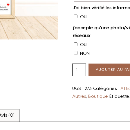
J’ai bien vérifié les info
OUI
j’accepte qu’une photo/v
réseaux
OUI
NON
AJOUTER AU PA
UGS :
273
Catégories :
Affi
Autres
,
Boutique
Étiquette
Avis (0)