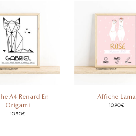
che A4 Renard En
Affiche Lama
Origami
10.90
€
10.90
€