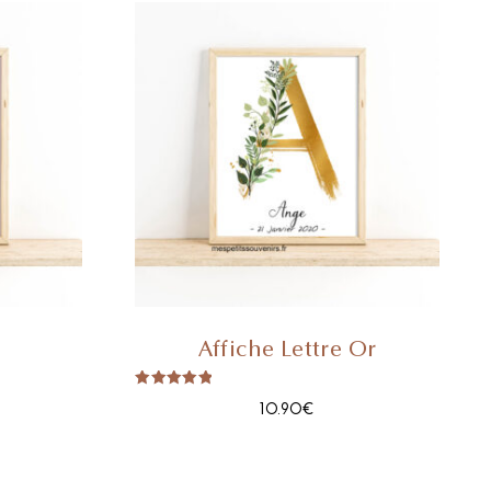
Affiche Lettre Or
Note
10.90
€
5.00
Sur 5