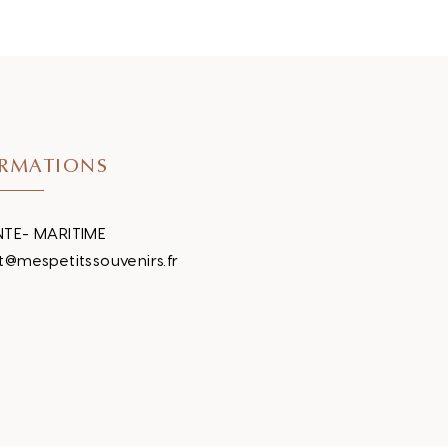
RMATIONS
TE- MARITIME
t@mespetitssouvenirs.fr