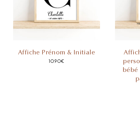
Affiche Prénom & Initiale
Affic
perso
10.90
€
bébé 
p