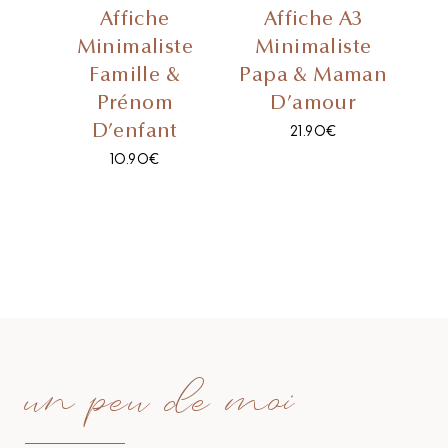
Affiche
Affiche A3
Minimaliste
Minimaliste
Famille &
Papa & Maman
Prénom
D’amour
D’enfant
21.90
€
10.90
€
un peu de moi