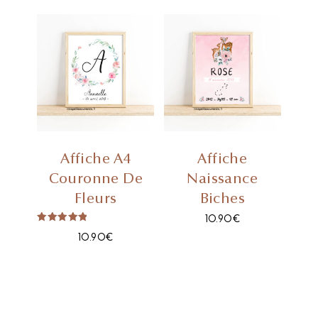
Affiche A4
Affiche
Couronne De
Naissance
Fleurs
Biches
10.90
€
Note
10.90
€
5.00
Sur 5