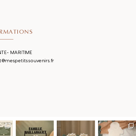
RMATIONS
TE- MARITIME
t@mespetitssouvenirs.fr