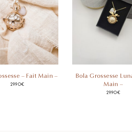
ssesse – Fait Main –
Bola Grossesse Luna
Main –
29.90
€
29.90
€