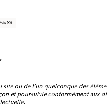
Avis (0)
l.
u site ou de l’un quelconque des élémen
on et poursuivie conformément aux disp
lectuelle.