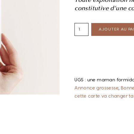
constitutive d’une c
AJOUTER AU PA
UGS :
une maman formida
Annonce grossesse
,
Bonne
cette carte va changer ta