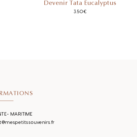
Devenir Tata Eucalyptus
3.50
€
RMATIONS
TE- MARITIME
t@mespetitssouvenirs.fr