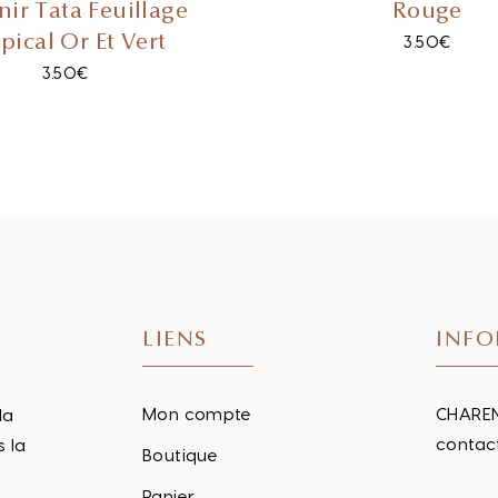
ir Tata Feuillage
Rouge
pical Or Et Vert
3.50
€
3.50
€
LIENS
INFO
Mon compte
CHAREN
la
contac
s la
Boutique
Panier