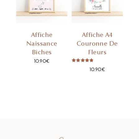
Affiche
Affiche A4
Naissance
Couronne De
Biches
Fleurs
10.90
€
Note
10.90
€
5.00
Sur 5