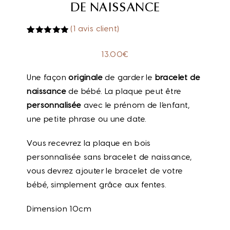
DE NAISSANCE
(
1
avis client)
Noté
1
5.00
sur 5
13.00
€
basé sur
notation
client
Une façon
originale
de garder le
bracelet de
naissance
de bébé. La plaque peut être
personnalisée
avec le prénom de l’enfant,
une petite phrase ou une date.
Vous recevrez la plaque en bois
personnalisée sans bracelet de naissance,
vous devrez ajouter le bracelet de votre
bébé, simplement grâce aux fentes.
Dimension 10cm