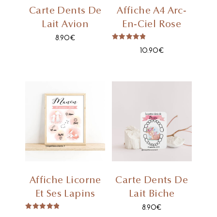
Carte Dents De
Affiche A4 Arc-
Lait Avion
En-Ciel Rose
8.90
€
Note
10.90
€
5.00
Sur 5
Affiche Licorne
Carte Dents De
Et Ses Lapins
Lait Biche
8.90
€
Note