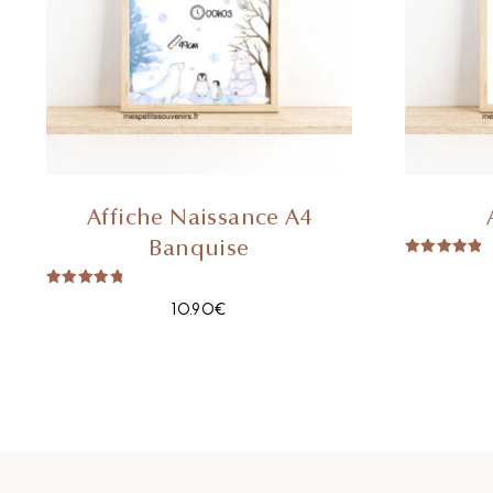
Affiche Naissance A4
Banquise
Note
5.00
Sur 5
Note
10.90
€
5.00
Sur 5