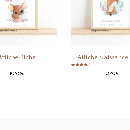
Affiche Biche
Affiche Naissance
Note
10.90
€
10.90
€
4.00
Sur 5