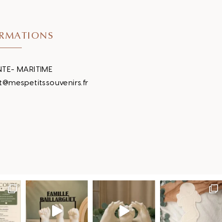
RMATIONS
TE- MARITIME
t@mespetitssouvenirs.fr