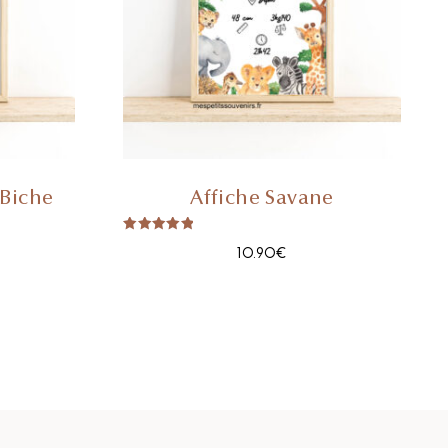
 Biche
Affiche Savane
Note
10.90
€
5.00
Sur 5