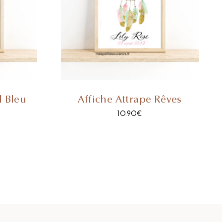
l Bleu
Affiche Attrape Rêves
10.90
€