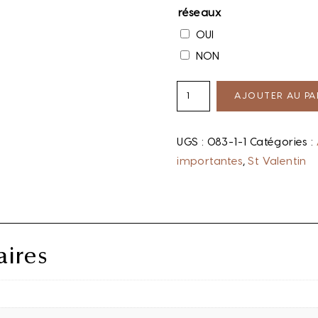
réseaux
OUI
NON
AJOUTER AU PA
UGS :
083-1-1
Catégories :
importantes
,
St Valentin
ires