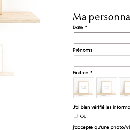
Ma personnal
Date
*
Prénoms
Finition
*
J’ai bien vérifié les info
OUI
j’accepte qu’une photo/v