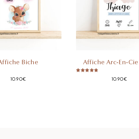
Affiche Biche
Affiche Arc-En-Cie
Note
10.90
€
10.90
€
5.00
Sur 5