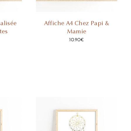
alisée
Affiche A4 Chez Papi &
tes
Mamie
10.90
€