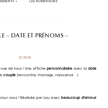
NEMENTS
LES NUMÉRIQUES
E – DATE ET PRÉNOMS –
10.90
€
 vue de tous ! Une affiche
personnalisée
avec la
date
re
couple
(rencontre, mariage, naissance …)
pour vous ! Réalisée par Lou avec
beaucoup d’amour
.