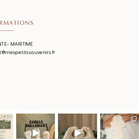
RMATIONS
TE- MARITIME
t@mespetitssouvenirs.fr