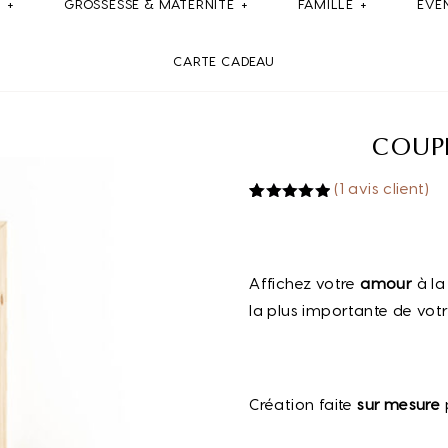
E
GROSSESSE & MATERNITE
FAMILLE
ÉVÉ
CARTE CADEAU
COUPL
(
1
avis client)
Noté
1
5.00
sur 5
basé sur
notation
client
Affichez votre
amour
à la
la plus importante de vot
Création faite
sur mesure