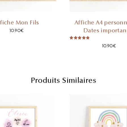
fiche Mon Fils
Affiche A4 personn
Dates importan
10.90
€
Note
10.90
€
5.00
sur 5
Produits Similaires