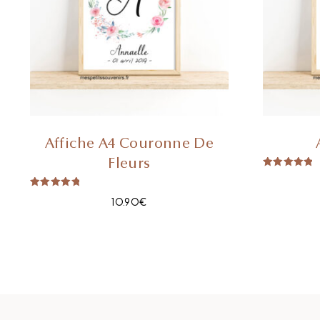
Affiche A4 Couronne De
Fleurs
Note
5.00
Sur 5
Note
10.90
€
5.00
Sur 5