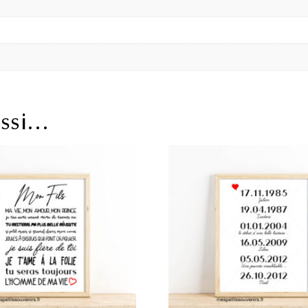
ussi…