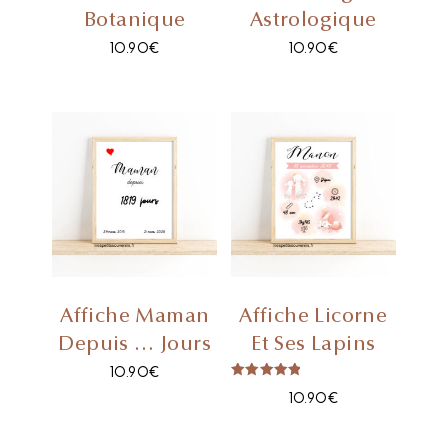
Botanique
Astrologique
10.90
€
10.90
€
Affiche Maman
Affiche Licorne
Depuis … Jours
Et Ses Lapins
10.90
€
Note
10.90
€
5.00
Sur 5