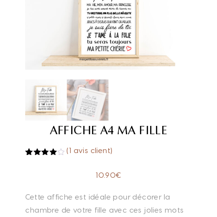
AFFICHE A4 MA FILLE
(
1
avis client)
Noté
1
4.00
10.90
€
sur 5
basé
sur
Cette affiche est idéale pour décorer la
notation
client
chambre de votre fille avec ces jolies mots