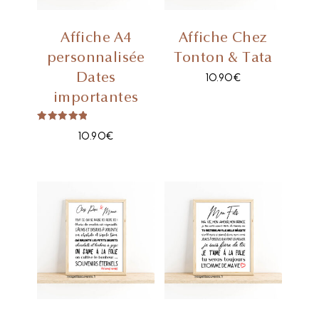
Affiche A4
Affiche Chez
personnalisée
Tonton & Tata
Dates
10.90
€
importantes
Note
10.90
€
5.00
sur 5