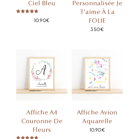
Ciel Bleu
Personnalisée Je
T’aime À La
Note
FOLIE
10.90
€
5.00
Sur 5
3.50
€
Affiche A4
Affiche Avion
Couronne De
Aquarelle
Fleurs
10.90
€