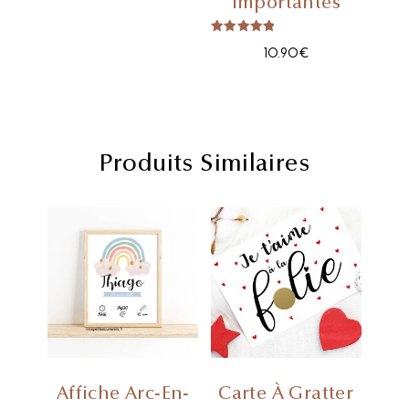
importantes
Note
10.90
€
5.00
sur 5
Produits Similaires
Affiche Arc-En-
Carte À Gratter