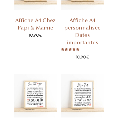
Affiche A4 Chez
Affiche A4
Papi & Mamie
personnalisée
Dates
10.90
€
importantes
Note
10.90
€
5.00
sur 5