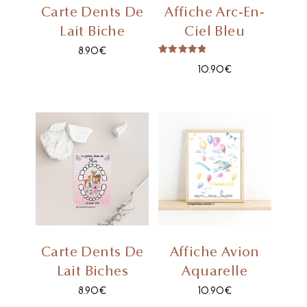
Carte Dents De
Affiche Arc-En-
Lait Biche
Ciel Bleu
8.90
€
Note
10.90
€
5.00
Sur 5
Carte Dents De
Affiche Avion
Lait Biches
Aquarelle
8.90
€
10.90
€