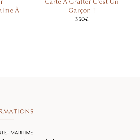
er
Carte À Gratter C’est Un
’aime À
Garçon !
3.50
€
RMATIONS
TE- MARITIME