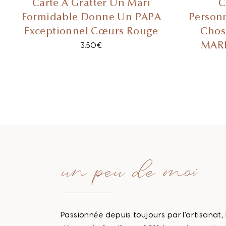
Carte À Gratter Un Mari
C
Formidable Donne Un PAPA
Personn
Exceptionnel Cœurs Rouge
Chos
MARR
3.50
€
un peu de moi
Passionnée depuis toujours par l'artisanat, 