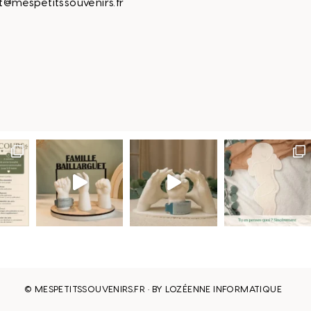
t@mespetitssouvenirs.fr
© MESPETITSSOUVENIRS.FR · BY
LOZÉENNE INFORMATIQUE