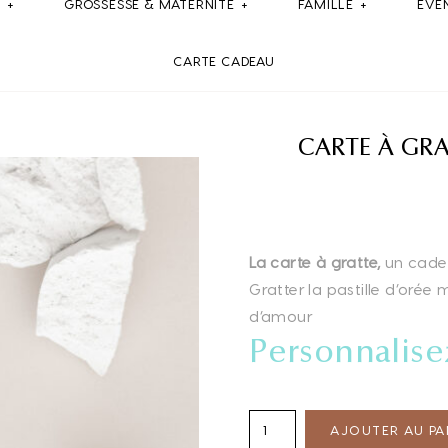
E
GROSSESSE & MATERNITE
FAMILLE
ÉVÉ
CARTE CADEAU
CARTE À GRA
La carte à gratte,
un cade
Gratter la pastille d’orée
d’amour
Personnalisez
AJOUTER AU PA