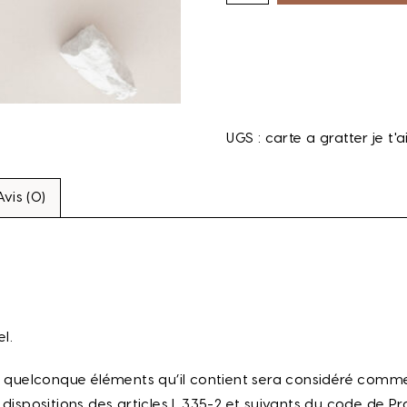
UGS :
carte a gratter je t'a
Avis (0)
l.
de quelconque éléments qu’il contient sera considéré comme
spositions des articles L.335-2 et suivants du code de Propr