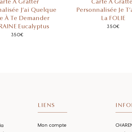
arte À Gratter
Carte À Gratt
alisée J’ai Quelque
Personnalisée Je T
e À Te Demander
La FOLIE
AINE Eucalyptus
3.50
€
3.50
€
LIENS
INFO
Mon compte
CHAREN
la