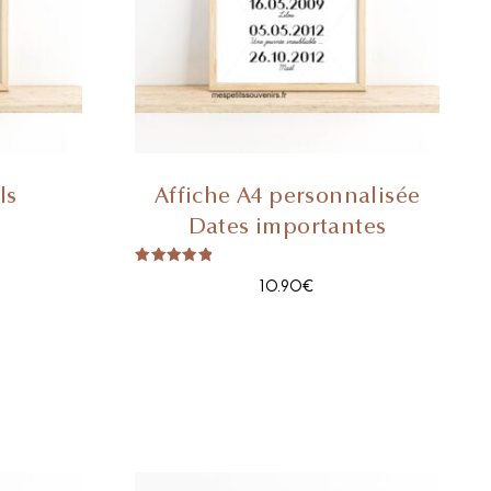
ls
Affiche A4 personnalisée
Dates importantes
Note
10.90
€
5.00
sur 5