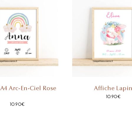
 A4 Arc-En-Ciel Rose
Affiche Lapi
10.90
€
10.90
€