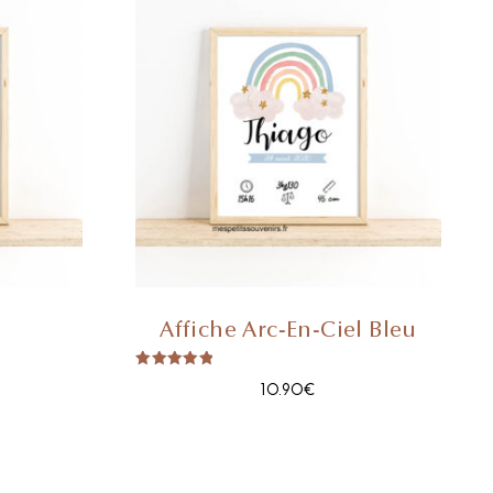
n
Affiche Arc-En-Ciel Bleu
Note
10.90
€
5.00
Sur 5