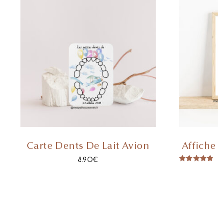
Carte Dents De Lait Avion
Affiche
8.90
€
Note
5.00
Sur 5