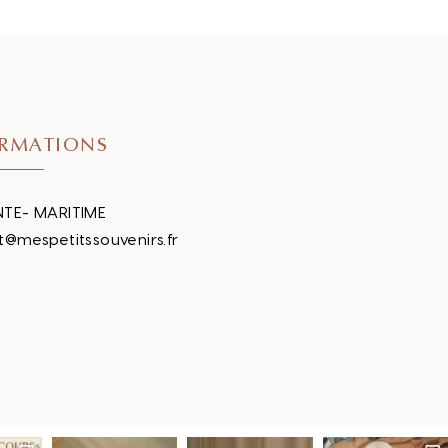
RMATIONS
TE- MARITIME
t@mespetitssouvenirs.fr